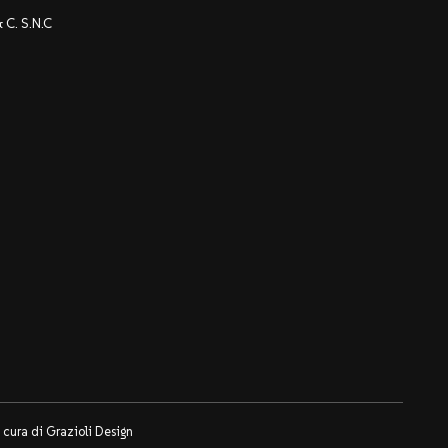
C. S.N.C
 cura di
Grazioli Design