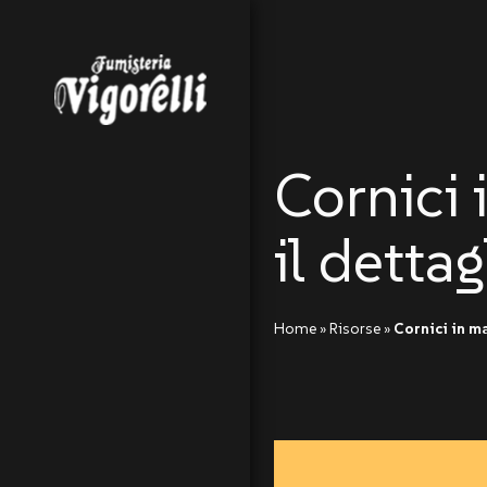
Cornici 
il dettag
Home »
Risorse »
Cornici in ma