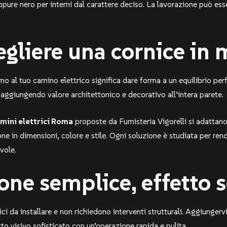
ppure nero per interni dal carattere deciso. La lavorazione può ess
egliere una cornice in
o al tuo camino elettrico significa dare forma a un equilibrio per
 aggiungendo valore architettonico e decorativo all’intera parete.
mini elettrici Roma
proposte da Fumisteria Vigorelli si adattano 
one in dimensioni, colore e stile. Ogni soluzione è studiata per re
vole.
ione semplice, effetto 
ci da installare e non richiedono interventi strutturali. Aggiungervi
o visivo sofisticato con un’operazione rapida e pulita.