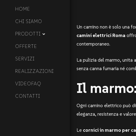
HOME
CHI SIAMO
Un camino non è solo una fo
PRODOTTI
camini elettrici Roma
offro
contemporaneo.
OFFERTE
SERVIZI
La pulizia del marmo, unita a
senza canna fumaria né comb
REALIZZAZIONI
Il marmo:
VIDEOFAQ
CONTATTI
Ogni camino elettrico può di
eleganza, resistenza e valore
Le
cornici in marmo per ca