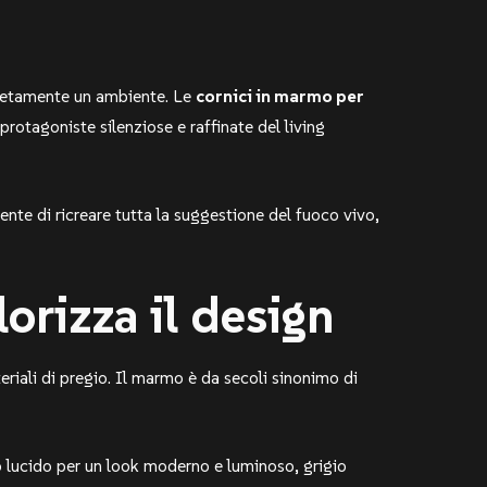
pletamente un ambiente. Le
cornici in marmo per
rotagoniste silenziose e raffinate del living
sente di ricreare tutta la suggestione del fuoco vivo,
orizza il design
riali di pregio. Il marmo è da secoli sinonimo di
co lucido per un look moderno e luminoso, grigio