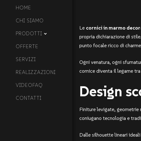
HOME
CHI SIAMO
Le
cornici in marmo decor
PRODOTTI
propria dichiarazione di stil
punto focale ricco di charme
OFFERTE
SERVIZI
Ogni venatura, ogni sfumatura
cornice diventa il legame tra
REALIZZAZIONI
VIDEOFAQ
Design sc
CONTATTI
Finiture levigate, geometrie 
coniugano tecnologia e tradi
Dalle silhouette lineari ideal