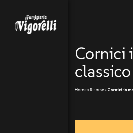
Cornici 
classico 
Home »
Risorse »
Cornici in ma