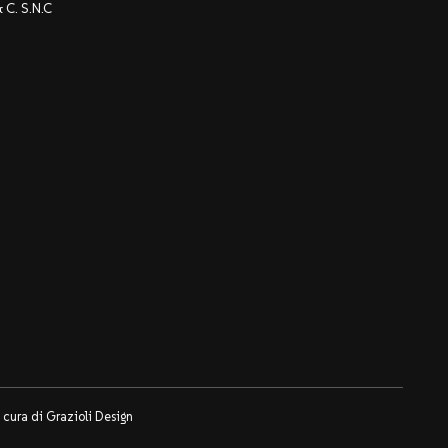
C. S.N.C
 cura di
Grazioli Design