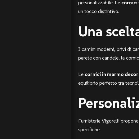
personalizzabile. Le
cornici
un tocco distintivo.
Una scelt
I camini moderni, privi di can
parete con candele, la cornic
Le
cornici in marmo decor
equilibrio perfetto tra tecno
Personali
Fumisteria Vigorelli propone 
specifiche.